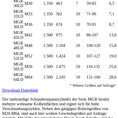
MGR
M30
1.350
463
7
59-83
6,5
30LD
MGR
M33
1.350
562
10
71-90
7,1
33LD
MGR
M36
1.350
674
10
70-91
8,7
36LD
MGR
M42
1.500
975
10
80-107
13,0
42LD
MGR
M48
1.500
1.194
10
100-120
15,8
48LD
MGR
M52
1.500
1.424
10
107-127
19,0
52LD
MGR
M56
1.500
1.675
10
110-135
25,0
56LD
MGR
M64
1.500
2.245
10
131-166
28,6
64LD
* Weitere Größen auf Anfrage!
Download Datenblatt
Der mehrstufige Schraubenspannzylinder der Serie MGR besitzt
mehrere wirksame Kolbenflächen und eignet sich für hohe
Verschraubungszyklen. Neben den gängigen Bolzengrößen von
M20-M64, sind auch hier weitere Gewindegrößen auf Anfrage