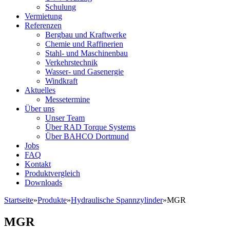
Schulung
Vermietung
Referenzen
Bergbau und Kraftwerke
Chemie und Raffinerien
Stahl- und Maschinenbau
Verkehrstechnik
Wasser- und Gasenergie
Windkraft
Aktuelles
Messetermine
Über uns
Unser Team
Über RAD Torque Systems
Über BAHCO Dortmund
Jobs
FAQ
Kontakt
Produktvergleich
Downloads
Startseite
»
Produkte
»
Hydraulische Spannzylinder
»
MGR
MGR