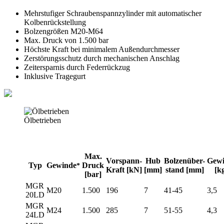
Mehrstufiger Schraubenspannzylinder mit automatischer
Kolbenrückstellung
Bolzengrößen M20-M64
Max. Druck von 1.500 bar
Höchste Kraft bei minimalem Außendurchmesser
Zerstörungsschutz durch mechanischen Anschlag
Zeitersparnis durch Federrückzug
Inklusive Tragegurt
Ölbetrieben
Max.
Vorspann-
Hub
Bolzenüber-
Gewi
Typ
Gewinde
Druck
*
Kraft [kN]
[mm]
stand [mm]
[k
[bar]
MGR
M20
1.500
196
7
41-45
3,5
20LD
MGR
M24
1.500
285
7
51-55
4,3
24LD