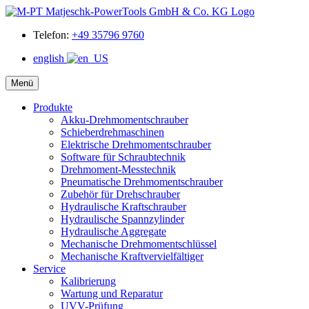
Telefon:
+49 35796 9760
english
Menü
Produkte
Akku-Drehmomentschrauber
Schieberdrehmaschinen
Elektrische Drehmomentschrauber
Software für Schraubtechnik
Drehmoment-Messtechnik
Pneumatische Drehmomentschrauber
Zubehör für Drehschrauber
Hydraulische Kraftschrauber
Hydraulische Spannzylinder
Hydraulische Aggregate
Mechanische Drehmomentschlüssel
Mechanische Kraftvervielfältiger
Service
Kalibrierung
Wartung und Reparatur
UVV-Prüfung