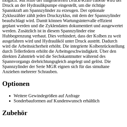
möglich. Mit Hilfe der mitgelieferten Druck-Kraft-Tabelle wird der
Druck an der Hydraulikpumpe eingestellt, um die richtige
Spannkraft am Spannzylinder zu erzeugen. Der optionale
Zykluszähler zählt jeden Druckzyklus, mit dem der Spannzylinder
beaufschlagt wird. Damit können Wartungsintervalle effizient
geplant werden und die Zyklendaten dokumentiert und ausgewertet
werden. Zusätzlich ist in diesem Spannzylinder eine
Hubbegrenzung verbaut. Dies verhindert, dass der Kolben zu weit
ausgefahren wird und Hydrauliköl unter Druck austritt. Dadurch
wird die Arbeitssicherheit erhöht. Die integrierte Kolbenrückstellung
durch Tellerfedern erhöht die Arbeitsgeschwindigkeit. Über den
direkten Zahntrieb wird die Sechskantmutter während des
Spannvorgangs drehrichtungsgleich angelegt und gelöst. Die
Spannzylinder der Serie MGR eignen sich für das simultane
Anziehen mehrerer Schrauben.
Optionen
Weitere Gewindegrößen auf Anfrage
Sonderbauformen auf Kundenwunsch erhältlich
Zubehör