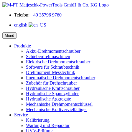
Telefon:
+49 35796 9760
english
Menü
Produkte
Akku-Drehmomentschrauber
Schieberdrehmaschinen
Elektrische Drehmomentschrauber
Software für Schraubtechnik
Drehmoment-Messtechnik
Pneumatische Drehmomentschrauber
Zubehör für Drehschrauber
Hydraulische Kraftschrauber
Hydraulische Spannzylinder
Hydraulische Aggregate
Mechanische Drehmomentschlüssel
Mechanische Kraftvervielfältiger
Service
Kalibrierung
Wartung und Reparatur
UVV-Prüfung