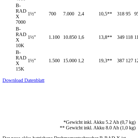
B-
RAD
1½"
700
7.000
2,4
10,5**
318
95
9
X
7000
B-
RAD
1½"
1.100
10.850
1,6
13,8**
349
118
1
X
10K
B-
RAD
1½"
1.500
15.000
1,2
19,3**
387
127
1
X
15K
Download Datenblatt
*Gewicht inkl. Akku 5.2 Ah (0,7 kg)
** Gewicht inkl. Akku 8.0 Ah (1,0 kg)