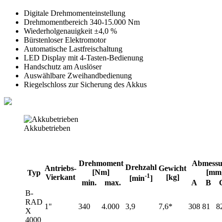
Digitale Drehmomenteinstellung
Drehmomentbereich 340-15.000 Nm
Wiederholgenauigkeit ±4,0 %
Bürstenloser Elektromotor
Automatische Lastfreischaltung
LED Display mit 4-Tasten-Bedienung
Handschutz am Auslöser
Auswählbare Zweihandbedienung
Riegelschloss zur Sicherung des Akkus
Akkubetrieben
Drehmoment
Abmessu
Drehzahl
Antriebs-
Gewicht
[Nm]
[mm
Typ
-1
Vierkant
[kg]
[min
]
min.
max.
A
B
B-
RAD
1"
340
4.000
3,9
7,6*
308
81
8
X
4000