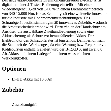
Der neue akku-betriebene Drehmomentschrauber B-RAD X ist
digital mit einer 4-Tasten-Bedienung einstellbar. Mit einer
Wiederholgenauigkeit von ±4,0 % in einem Drehmomentbereich
von 340-15.000 Nm, ist das Schraubgerät eine weltweite Innovation
für die Industrie mit Hochmomentverschraubungen. Das
Schraubgerät besitzt standardgemäß innovatives Zubehör, wodurch
die Arbeitssicherheit erhöht wird. Dazu zählen der Handschutz am
Auslöser, die auswählbare Zweihandbedienung sowie eine
Akkusicherung als Schutz vor herausfallenden Akkus. Der
Elektromotor des Schraubgerätes ist bürstenlos. Damit erhöht sich
die Standzeit des Werkzeuges, da eine Wartung bzw. Reparatur von
Kohlebürsten entfällt. Geliefert wird der B-RAD X mit zwei 8.0
Ah-Akkus und einem Ladegerät in einem wasserdichten
Werkzeugkoffer.
Optionen
Li-HD-Akku mit 10,0 Ah
Zubehör
Zusatzhandgriff