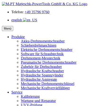
Telefon:
+49 35796 9760
english
Menü
Produkte
Akku-Drehmomentschrauber
Schieberdrehmaschinen
Elektrische Drehmomentschrauber
Software für Schraubtechnik
Drehmoment-Messtechnik
Pneumatische Drehmomentschrauber
Zubehör für Drehschrauber
Hydraulische Kraftschrauber
Hydraulische Spannzylinder
Hydraulische Aggregate
Mechanische Drehmomentschlüssel
Mechanische Kraftvervielfältiger
Service
Kalibrierung
Wartung und Reparatur
UVV-Prüfung