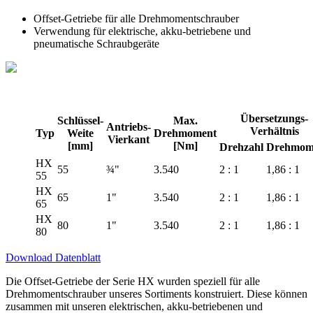
Offset-Getriebe für alle Drehmomentschrauber
Verwendung für elektrische, akku-betriebene und
pneumatische Schraubgeräte
Übersetzungs-
Schlüssel-
Max.
Antriebs-
Verhältnis
Typ
Weite
Drehmoment
Vierkant
[mm]
[Nm]
Drehzahl
Drehmom
HX
55
¾"
3.540
2 : 1
1,86 : 1
55
HX
65
1"
3.540
2 : 1
1,86 : 1
65
HX
80
1"
3.540
2 : 1
1,86 : 1
80
Download Datenblatt
Die Offset-Getriebe der Serie HX wurden speziell für alle
Drehmomentschrauber unseres Sortiments konstruiert. Diese können
zusammen mit unseren elektrischen, akku-betriebenen und