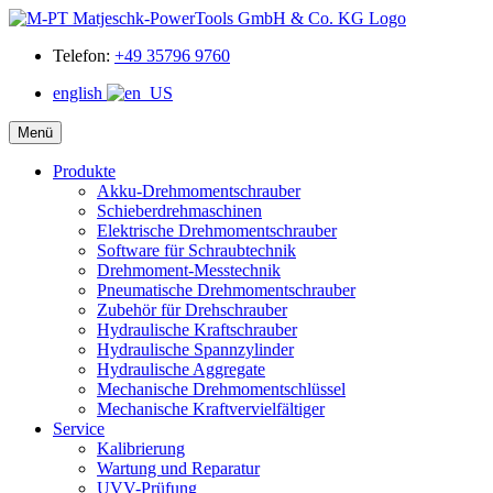
Telefon:
+49 35796 9760
english
Menü
Produkte
Akku-Drehmomentschrauber
Schieberdrehmaschinen
Elektrische Drehmomentschrauber
Software für Schraubtechnik
Drehmoment-Messtechnik
Pneumatische Drehmomentschrauber
Zubehör für Drehschrauber
Hydraulische Kraftschrauber
Hydraulische Spannzylinder
Hydraulische Aggregate
Mechanische Drehmomentschlüssel
Mechanische Kraftvervielfältiger
Service
Kalibrierung
Wartung und Reparatur
UVV-Prüfung