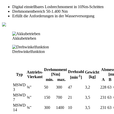
Digital einstellbares Losbrechmoment in 10Nm-Schritten
Drehmomentbereich 50-1.400 Nm
Erfüllt die Anforderungen in der Wasserversorgung
Akkubetrieben
Drehwinkelfunktion
Drehmoment
Abmes
Drehzahl
Antriebs-
Gewicht
[Nm]
[m
Typ
-1
Vierkant
[kg]
[min
]
min.
max.
A
B
MSWD
¾"
50
300
47
3,2
228
63
3
MSWD
¾"
150
700
21
3,5
231
63
7
MSWD
¾"
300
1400
10
3,5
231
63
14