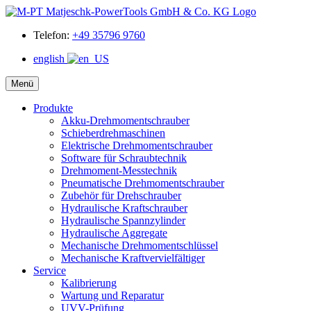
Telefon:
+49 35796 9760
english
Menü
Produkte
Akku-Drehmomentschrauber
Schieberdrehmaschinen
Elektrische Drehmomentschrauber
Software für Schraubtechnik
Drehmoment-Messtechnik
Pneumatische Drehmomentschrauber
Zubehör für Drehschrauber
Hydraulische Kraftschrauber
Hydraulische Spannzylinder
Hydraulische Aggregate
Mechanische Drehmomentschlüssel
Mechanische Kraftvervielfältiger
Service
Kalibrierung
Wartung und Reparatur
UVV-Prüfung